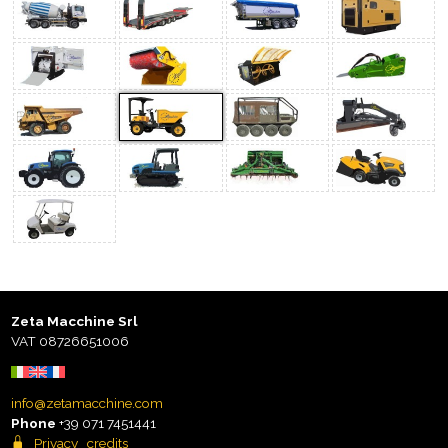
Zeta Macchine Srl
VAT 08726651006
info@zetamacchine.com
Phone
+39 071 7451441
Privacy
credits