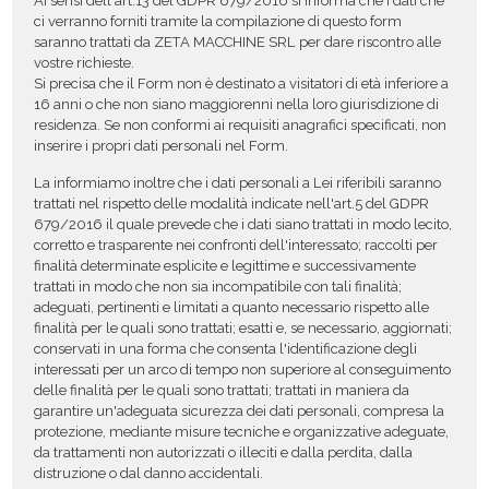
Ai sensi dell'art.13 del GDPR 679/2016 si informa che i dati che
ci verranno forniti tramite la compilazione di questo form
saranno trattati da ZETA MACCHINE SRL per dare riscontro alle
vostre richieste.
Si precisa che il Form non è destinato a visitatori di età inferiore a
16 anni o che non siano maggiorenni nella loro giurisdizione di
residenza. Se non conformi ai requisiti anagrafici specificati, non
inserire i propri dati personali nel Form.
La informiamo inoltre che i dati personali a Lei riferibili saranno
trattati nel rispetto delle modalità indicate nell'art.5 del GDPR
679/2016 il quale prevede che i dati siano trattati in modo lecito,
corretto e trasparente nei confronti dell'interessato; raccolti per
finalità determinate esplicite e legittime e successivamente
trattati in modo che non sia incompatibile con tali finalità;
adeguati, pertinenti e limitati a quanto necessario rispetto alle
finalità per le quali sono trattati; esatti e, se necessario, aggiornati;
conservati in una forma che consenta l'identificazione degli
interessati per un arco di tempo non superiore al conseguimento
delle finalità per le quali sono trattati; trattati in maniera da
garantire un'adeguata sicurezza dei dati personali, compresa la
protezione, mediante misure tecniche e organizzative adeguate,
da trattamenti non autorizzati o illeciti e dalla perdita, dalla
distruzione o dal danno accidentali.