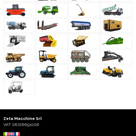
Zeta Macchine Srl
VAT 08726651006